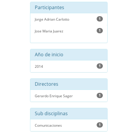
Participantes
1
Jorge Adrian Carlotto
1
Jose Maria Juarez
Año de inicio
1
2014
Directores
1
Gerardo Enrique Sager
Sub disciplinas
1
Comunicaciones