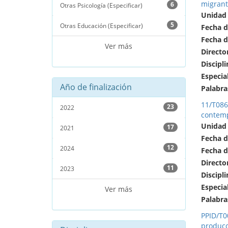
migrante
6
Otras Psicología (Especificar)
Unidad
5
Otras Educación (Especificar)
Fecha d
Fecha d
Ver más
Directo
Discipli
Especia
Año de finalización
Palabra
11/T086
23
2022
contem
Unidad
17
2021
Fecha d
12
2024
Fecha d
Directo
11
2023
Discipli
Especia
Ver más
Palabra
PPID/T0
producc