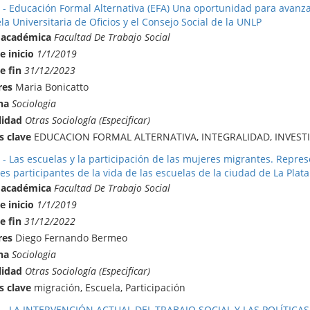
 - Educación Formal Alternativa (EFA) Una oportunidad para avanzar 
la Universitaria de Oficios y el Consejo Social de la UNLP
 académica
Facultad De Trabajo Social
e inicio
1/1/2019
e fin
31/12/2023
res
Maria Bonicatto
na
Sociologia
lidad
Otras Sociología (Especificar)
s clave
EDUCACION FORMAL ALTERNATIVA, INTEGRALIDAD, INVEST
 - Las escuelas y la participación de las mujeres migrantes. Repres
s participantes de la vida de las escuelas de la ciudad de La Plata
 académica
Facultad De Trabajo Social
e inicio
1/1/2019
e fin
31/12/2022
res
Diego Fernando Bermeo
na
Sociologia
lidad
Otras Sociología (Especificar)
s clave
migración, Escuela, Participación
 - LA INTERVENCIÓN ACTUAL DEL TRABAJO SOCIAL Y LAS POLÍTIC