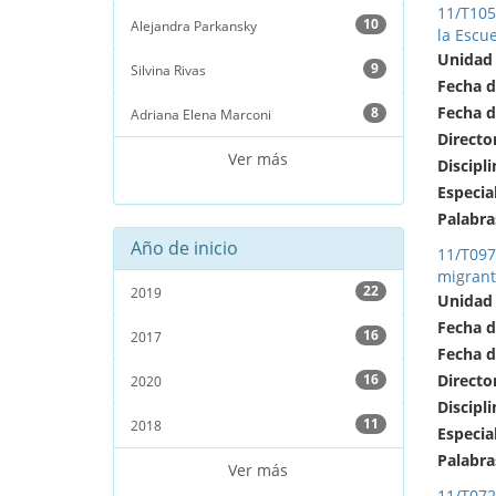
11/T105
10
Alejandra Parkansky
la Escue
Unidad
9
Silvina Rivas
Fecha d
Fecha d
8
Adriana Elena Marconi
Directo
Ver más
Discipli
Especia
Palabra
Año de inicio
11/T097
migrante
22
2019
Unidad
Fecha d
16
2017
Fecha d
16
Directo
2020
Discipli
11
2018
Especia
Palabra
Ver más
11/T072