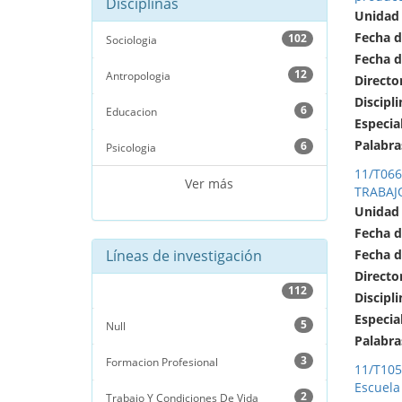
Disciplinas
Unidad
Fecha d
102
Sociologia
Fecha d
12
Antropologia
Directo
Discipli
6
Educacion
Especia
Palabra
6
Psicologia
11/T06
Ver más
TRABAJO
Unidad
Fecha d
Líneas de investigación
Fecha d
Directo
112
Discipli
Especia
5
Null
Palabra
3
Formacion Profesional
11/T105
Escuela 
2
Trabajo Y Condiciones De Vida