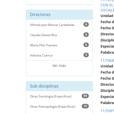
CON EL
SOCIALE
Directores
Unidad
Fecha d
6
Alfredo Juan Manue Carballeda
Fecha d
Directo
6
Claudio Daniel Rios
Discipli
6
Maria Pilar Fuentes
Especia
Palabra
5
Adriana Cuenca
11/T06
Ver más
Unidad
Fecha d
Fecha d
Directo
Sub disciplinas
Discipli
99
Otras Sociología (Especificar)
Especia
Palabra
10
Otras Antropología (Especificar)
11/T097