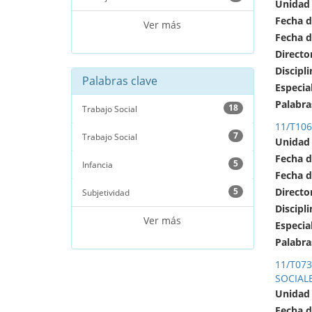
Unidad
Fecha d
Ver más
Fecha d
Directo
Discipli
Palabras clave
Especia
Palabra
18
Trabajo Social
11/T106
7
Trabajo Social
Unidad
Fecha d
5
Infancia
Fecha d
5
Directo
Subjetividad
Discipli
Ver más
Especia
Palabra
11/T073
SOCIAL
Unidad
Fecha d