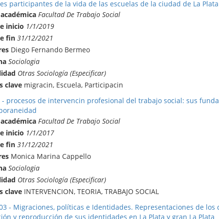
s participantes de la vida de las escuelas de la ciudad de La Plata
 académica
Facultad De Trabajo Social
e inicio
1/1/2019
e fin
31/12/2021
res
Diego Fernando Bermeo
na
Sociologia
lidad
Otras Sociología (Especificar)
s clave
migracin, Escuela, Participacin
 - procesos de intervencin profesional del trabajo social: sus fund
poraneidad
 académica
Facultad De Trabajo Social
e inicio
1/1/2017
e fin
31/12/2021
res
Monica Marina Cappello
na
Sociologia
lidad
Otras Sociología (Especificar)
s clave
INTERVENCION, TEORIA, TRABAJO SOCIAL
03 - Migraciones, políticas e Identidades. Representaciones de los 
ión y reproducción de sus identidades en La Plata y gran La Plata