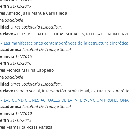
e fin
31/12/2017
res
Alfredo Juan Manue Carballeda
na
Sociologia
lidad
Otras Sociología (Especificar)
s clave
ACCESIBILIDAD, POLITICAS SOCIALES, RELEGACION, INTER
 - Las manifestaciones contemporáneas de la estructura sincrética 
 académica
Facultad De Trabajo Social
e inicio
1/1/2015
e fin
31/12/2016
res
Monica Marina Cappello
na
Sociologia
lidad
Otras Sociología (Especificar)
s clave
trabajo social, intervención profesional, estructura sincréti
1 - LAS CONDICIONES ACTUALES DE LA INTERVENCIÓN PROFESIONAL
 académica
Facultad De Trabajo Social
e inicio
1/1/2010
e fin
31/12/2013
res
Margarita Rozas Pagaza