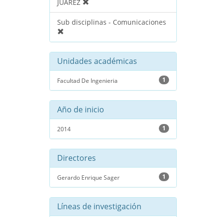
JUAREZ
Sub disciplinas - Comunicaciones
Unidades académicas
1
Facultad De Ingenieria
Año de inicio
1
2014
Directores
1
Gerardo Enrique Sager
Líneas de investigación