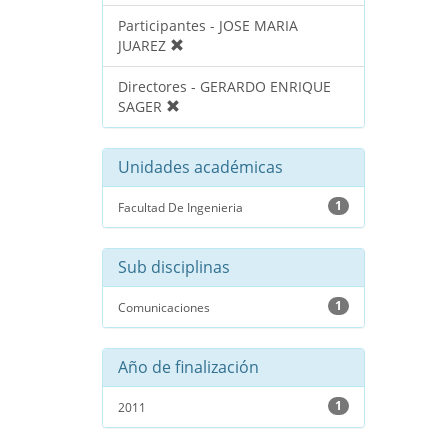
Participantes - JOSE MARIA
JUAREZ
Directores - GERARDO ENRIQUE
SAGER
Unidades académicas
1
Facultad De Ingenieria
Sub disciplinas
1
Comunicaciones
Año de finalización
1
2011