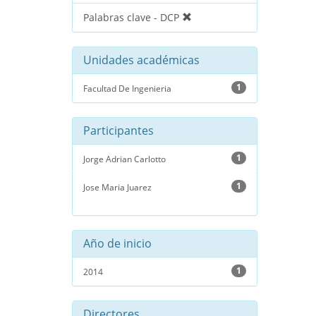
Palabras clave - DCP
Unidades académicas
1
Facultad De Ingenieria
Participantes
1
Jorge Adrian Carlotto
1
Jose Maria Juarez
Año de inicio
1
2014
Directores