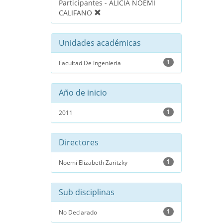
Participantes - ALICIA NOEMI
CALIFANO
Unidades académicas
1
Facultad De Ingenieria
Año de inicio
1
2011
Directores
1
Noemi Elizabeth Zaritzky
Sub disciplinas
1
No Declarado