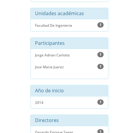
Unidades académicas
1
Facultad De Ingenieria
Participantes
1
Jorge Adrian Carlotto
1
Jose Maria Juarez
Año de inicio
1
2014
Directores
1
Gerardo Enrique Sager