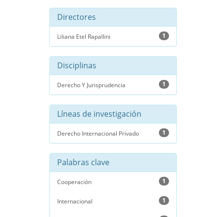
Directores
1
Liliana Etel Rapallini
Disciplinas
1
Derecho Y Jurisprudencia
Líneas de investigación
1
Derecho Internacional Privado
Palabras clave
1
Cooperación
1
Internacional