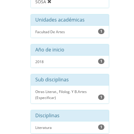
SOSA
Unidades académicas
1
Facultad De Artes
Año de inicio
1
2018
Sub disciplinas
Otras Literat., Filolog. Y B.Artes
1
(Especificar)
Disciplinas
1
Literatura