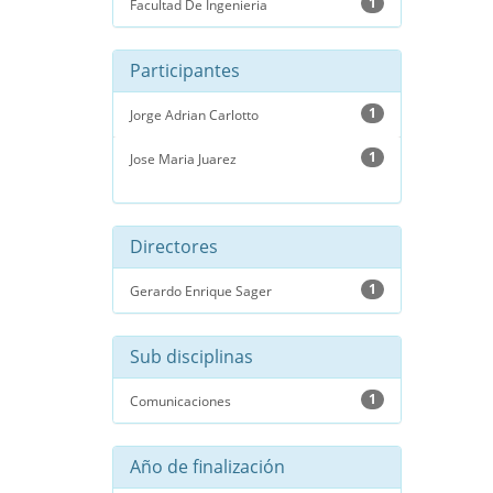
1
Facultad De Ingenieria
Participantes
1
Jorge Adrian Carlotto
1
Jose Maria Juarez
Directores
1
Gerardo Enrique Sager
Sub disciplinas
1
Comunicaciones
Año de finalización