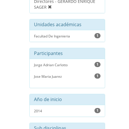
Directores - GERARDO ENRIQUE
SAGER
Unidades académicas
1
Facultad De Ingenieria
Participantes
1
Jorge Adrian Carlotto
1
Jose Maria Juarez
Año de inicio
1
2014
Sub disciplinas