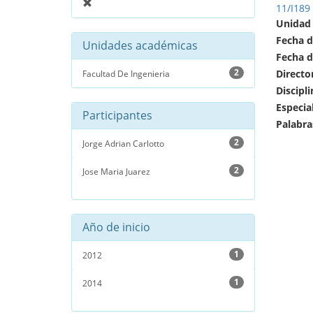
11/I189
Unidad
Fecha d
Unidades académicas
Fecha d
2
Directo
Facultad De Ingenieria
Discipli
Especia
Participantes
Palabra
2
Jorge Adrian Carlotto
2
Jose Maria Juarez
Año de inicio
1
2012
1
2014