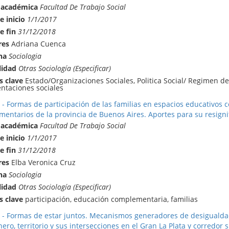
 académica
Facultad De Trabajo Social
e inicio
1/1/2017
e fin
31/12/2018
res
Adriana Cuenca
na
Sociologia
lidad
Otras Sociología (Especificar)
s clave
Estado/Organizaciones Sociales, Politica Social/ Regimen d
ntaciones sociales
 - Formas de participación de las familias en espacios educativos 
entarios de la provincia de Buenos Aires. Aportes para su resignif
 académica
Facultad De Trabajo Social
e inicio
1/1/2017
e fin
31/12/2018
res
Elba Veronica Cruz
na
Sociologia
lidad
Otras Sociología (Especificar)
s clave
participación, educación complementaria, familias
 - Formas de estar juntos. Mecanismos generadores de desigualdad y
ero, territorio y sus intersecciones en el Gran La Plata y corredor