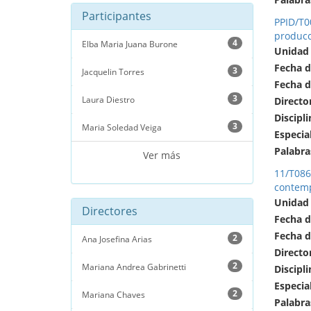
Participantes
PPID/T0
producc
4
Elba Maria Juana Burone
Unidad
Fecha d
3
Jacquelin Torres
Fecha d
3
Laura Diestro
Directo
Discipli
3
Maria Soledad Veiga
Especia
Palabra
Ver más
11/T086
contem
Unidad
Directores
Fecha d
Fecha d
2
Ana Josefina Arias
Directo
2
Mariana Andrea Gabrinetti
Discipli
Especia
2
Mariana Chaves
Palabra