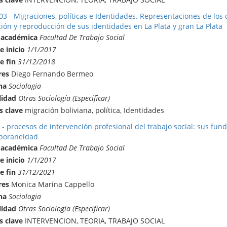
03 - Migraciones, políticas e Identidades. Representaciones de los 
ión y reproducción de sus identidades en La Plata y gran La Plata
 académica
Facultad De Trabajo Social
e inicio
1/1/2017
e fin
31/12/2018
res
Diego Fernando Bermeo
na
Sociologia
lidad
Otras Sociología (Especificar)
s clave
migración boliviana, política, Identidades
 - procesos de intervención profesional del trabajo social: sus fu
poraneidad
 académica
Facultad De Trabajo Social
e inicio
1/1/2017
e fin
31/12/2021
res
Monica Marina Cappello
na
Sociologia
lidad
Otras Sociología (Especificar)
s clave
INTERVENCION, TEORIA, TRABAJO SOCIAL