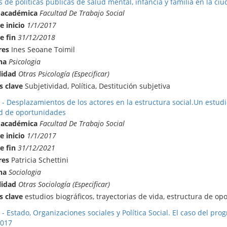
 de políticas públicas de salud mental, infancia y familia en la ciu
 académica
Facultad De Trabajo Social
e inicio
1/1/2017
e fin
31/12/2018
res
Ines Seoane Toimil
na
Psicologia
lidad
Otras Psicología (Especificar)
s clave
Subjetividad, Política, Destitución subjetiva
- Desplazamientos de los actores en la estructura social.Un estudio 
d de oportunidades
 académica
Facultad De Trabajo Social
e inicio
1/1/2017
e fin
31/12/2021
res
Patricia Schettini
na
Sociologia
lidad
Otras Sociología (Especificar)
s clave
estudios biográficos, trayectorias de vida, estructura de op
- Estado, Organizaciones sociales y Política Social. El caso del pr
2017