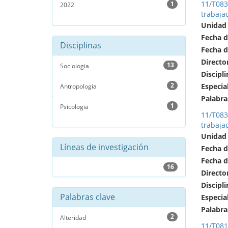
11/T083 
1
2022
trabaja
Unidad
Fecha d
Disciplinas
Fecha d
Directo
13
Sociologia
Discipli
2
Especia
Antropologia
Palabra
1
Psicologia
11/T083 
trabaja
Unidad
Líneas de investigación
Fecha d
Fecha d
16
Directo
Discipli
Palabras clave
Especia
Palabra
2
Alteridad
11/T081