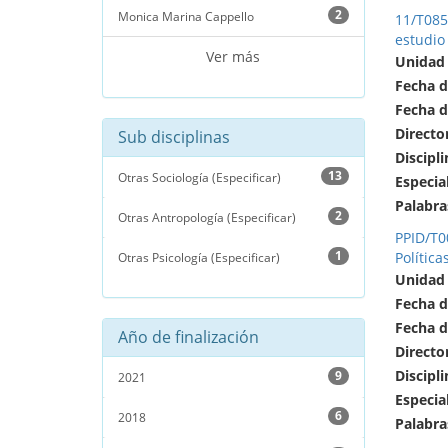
2
Monica Marina Cappello
11/T085
estudio 
Ver más
Unidad
Fecha d
Fecha d
Directo
Sub disciplinas
Discipli
13
Otras Sociología (Especificar)
Especia
Palabra
2
Otras Antropología (Especificar)
PPID/T00
1
Política
Otras Psicología (Especificar)
Unidad
Fecha d
Fecha d
Año de finalización
Directo
Discipli
9
2021
Especia
6
2018
Palabra