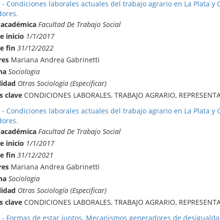
- Condiciones laborales actuales del trabajo agrario en La Plata y 
dores.
 académica
Facultad De Trabajo Social
e inicio
1/1/2017
e fin
31/12/2022
res
Mariana Andrea Gabrinetti
na
Sociologia
lidad
Otras Sociología (Especificar)
s clave
CONDICIONES LABORALES, TRABAJO AGRARIO, REPRESENT
- Condiciones laborales actuales del trabajo agrario en La Plata y 
dores.
 académica
Facultad De Trabajo Social
e inicio
1/1/2017
e fin
31/12/2021
res
Mariana Andrea Gabrinetti
na
Sociologia
lidad
Otras Sociología (Especificar)
s clave
CONDICIONES LABORALES, TRABAJO AGRARIO, REPRESENT
 - Formas de estar juntos. Mecanismos generadores de desigualdad y