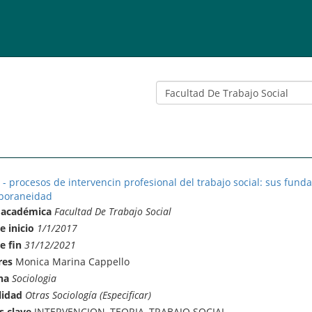
 - procesos de intervencin profesional del trabajo social: sus fund
poraneidad
 académica
Facultad De Trabajo Social
e inicio
1/1/2017
e fin
31/12/2021
res
Monica Marina Cappello
na
Sociologia
lidad
Otras Sociología (Especificar)
s clave
INTERVENCION, TEORIA, TRABAJO SOCIAL