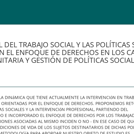
 DEL TRABAJO SOCIAL Y LAS POLÍTICAS 
N EL ENFOQUE DE DERECHOS EN LOS C
ARIA Y GESTIÓN DE POLÍTICAS SOCIALE
R LA DINáMICA QUE TIENE ACTUALMENTE LA INTERVENCIóN EN TRA
ES, ORIENTADAS POR EL ENFOQUE DE DERECHOS. PROPONEMOS RE
AS SOCIALES Y LA INTERVENCIóN PROFESIONAL, PARTIENDO DEL
O E INCORPORADO EL ENFOQUE DE DERECHOS POR LOS TRABAJA
NSIONES ASOCIADAS AL MISMO INCIDEN O NO - EN ESE CASO DE QU
DICIONES DE VIDA DE LOS SUJETOS DESTINATARIOS DE DICHAS POL
 METODOLOGíA PARA ABORDAR NUESTRO OBJETO DE ESTUDIO ES