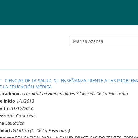
7 - CIENCIAS DE LA SALUD: SU ENSEÑANZA FRENTE A LAS PROBLE
E LA EDUCACIÓN MÉDICA
 académica
Facultad De Humanidades Y Ciencias De La Educacion
e inicio
1/1/2013
e fin
31/12/2016
res
Ana Candreva
na
Educacion
lidad
Didáctica (C. De La Enseñanza)
s clave
EDUCACIÓN PARA LA SALUD, PRÁCTICAS DOCENTES, FORM