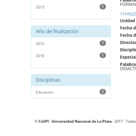
FORMAL
1
2013
11/H52
Unidad
Fecha d
Año de finalización
Fecha d
Directo
1
2012
Discipli
1
2016
Especia
Palabra
DIDACTI
Disciplinas
2
Educacion
©
CeSPI
·
Universidad Nacional de La Plata
· 2017 · Todos